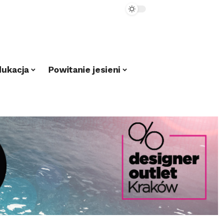
dukacja
Powitanie jesieni