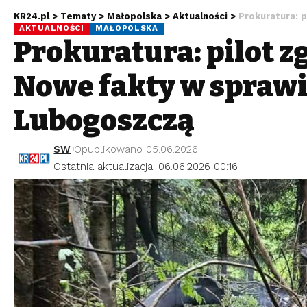
KR24.pl
>
Tematy
>
Małopolska
>
Aktualności
>
Prokuratura: pil
AKTUALNOŚCI
MAŁOPOLSKA
Prokuratura: pilot z
Nowe fakty w sprawi
Lubogoszczą
SW
Opublikowano 05.06.2026
Ostatnia aktualizacja: 06.06.2026 00:16