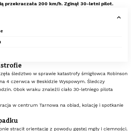
 przekraczała 200 km/h. Zginął 30-letni pilot.
ie
u
strofie
ęła śledztwo w sprawie katastrofy śmigłowca Robinson
 3 na 4 czerwca w Beskidzie Wyspowym. Śledczy
dzin. Obok wraku znaleźli ciało 30-letniego pilota
ja w centrum Tarnowa na obiad, kolację i spotkanie
ypadku
nie stracił orientację z powodu gęstej mgły i ciemności.