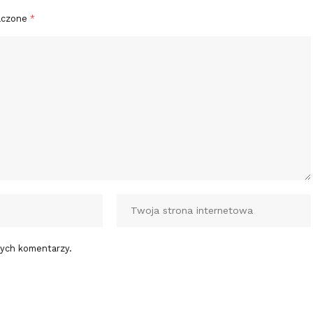
aczone
*
nych komentarzy.