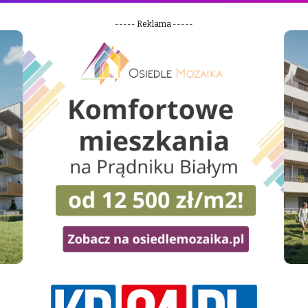
----- Reklama -----