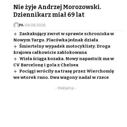
Nie żyje Andrzej Morozowski.
Dziennikarz miał 69 lat
PA
04.08.2026
Zaskakujący zwrot w sprawie schroniska w
Nowym Targu. Placówka jednak działa
Śmiertelny wypadek motocyklisty. Droga
krajowa całkowicie zablokowana
Wisła ściąga kozaka. Nowy napastnik ma w
CV Barcelonę i gola z Chelsea
Pociągi wróciły na trasę przez Wierchomlę
we wtorek rano. Dwa wagony nadal w rzece
- Reklama -