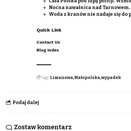
Cała Polska pod lupą policji. Wzm
Nocna nawałnica nad Tarnowem. S
Woda z kranów nie nadaje się do p
Quick Link
Contact Us
Blog Index
Tagi:
Limanowa
Małopolska
wypadek
Podaj dalej
Zostaw komentarz