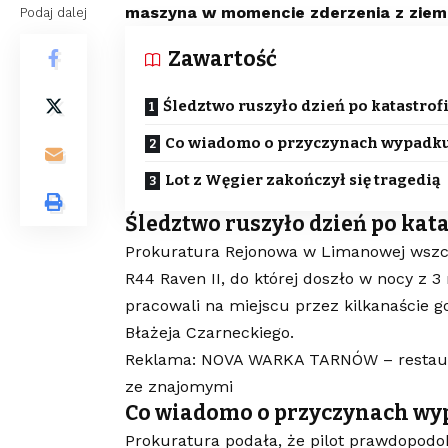
maszyna w momencie zderzenia z ziemią
Podaj dalej
Zawartość
Śledztwo ruszyło dzień po katastrof
Co wiadomo o przyczynach wypadk
Lot z Węgier zakończył się tragedią
Śledztwo ruszyło dzień po kata
Prokuratura Rejonowa w Limanowej wszcz
R44 Raven II, do której doszło w nocy z
pracowali na miejscu przez kilkanaście go
Błażeja Czarneckiego.
Reklama: NOVA WARKA TARNÓW – restaurac
ze znajomymi
Co wiadomo o przyczynach w
Prokuratura podała, że pilot prawdopodob