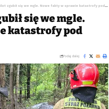
ot zgubił się we mgle. Nowe fakty w sprawie katastrofy pod Lubogoszczą
gubił się we mgle.
e katastrofy pod
Podaj dalej