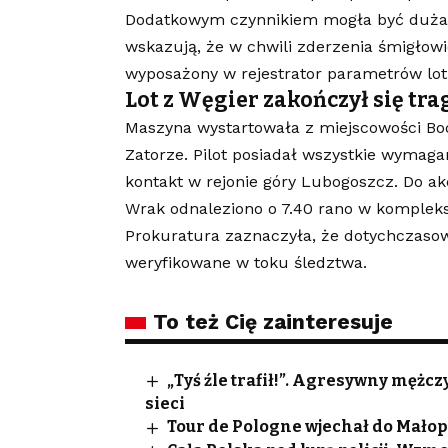
Dodatkowym czynnikiem mogła być duża
wskazują, że w chwili zderzenia śmigłowi
wyposażony w rejestrator parametrów lot
Lot z Węgier zakończył się tra
Maszyna wystartowała z miejscowości Bod
Zatorze. Pilot posiadał wszystkie wymagan
kontakt w rejonie góry Lubogoszcz. Do a
Wrak odnaleziono o 7.40 rano w kompleks
Prokuratura zaznaczyła, że dotychczasow
weryfikowane w toku śledztwa.
To też Cię zainteresuje
„Tyś źle trafił!”. Agresywny męż
sieci
Tour de Pologne wjechał do Małopo