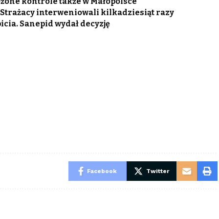
ożone kontrole także w Małopolsce
trażacy interweniowali kilkadziesiąt razy
icia. Sanepid wydał decyzję
Facebook
Twitter