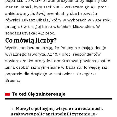
poparcia. Do walki o fotel prezydentarzymuje się też
Marian Banaś, były szef NIK – wskazało go 4,3 proc.
ankietowanych. Swój ewentualny start rozważa
również Łukasz Gibała, który w wyborach w 2024 roku
przegrał w drugiej turze właśnie z Miszalskim. W
sondażu uzyskał 4,2 proc.
Co mówią liczby?
Wyniki sondażu pokazują, że Polacy nie mają jednego
wyraźnego faworyta. Aż 10,7 proc. respondentów
stwierdziło, że prezydentem Krakowa powinna zostać
„inna osoba” niż wymienione w badaniu. To więcej niż
poparcie dla drugiego w zestawieniu Grzegorza
Brauna.
To też Cię zainteresuje
Marzył o policyjnej wizycie na urodzinach.
Krakowscy policjanci spełnili życzenie 10-