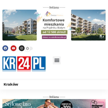
----- Reklama -----
Kraków
----- Reklama -----