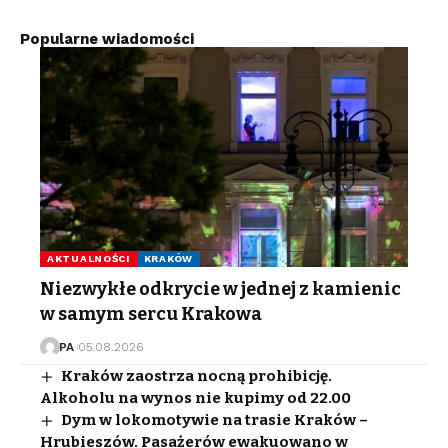
Popularne wiadomości
AKTUALNOŚCI
KRAKÓW
Niezwykłe odkrycie w jednej z kamienic
w samym sercu Krakowa
PA
05.08.2026
Kraków zaostrza nocną prohibicję.
Alkoholu na wynos nie kupimy od 22.00
Dym w lokomotywie na trasie Kraków –
Hrubieszów. Pasażerów ewakuowano w