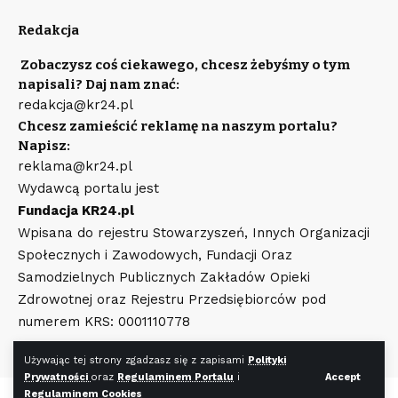
Redakcja
Zobaczysz coś ciekawego, chcesz żebyśmy o tym
napisali? Daj nam znać:
redakcja@kr24.pl
Chcesz zamieścić reklamę na naszym portalu?
Napisz:
reklama@kr24.pl
Wydawcą portalu jest
Fundacja KR24.pl
Wpisana do rejestru Stowarzyszeń, Innych Organizacji
Społecznych i Zawodowych, Fundacji Oraz
Samodzielnych Publicznych Zakładów Opieki
Zdrowotnej oraz Rejestru Przedsiębiorców pod
numerem KRS: 0001110778
Używając tej strony zgadzasz się z zapisami
Polityki
Prywatności
oraz
Regulaminem Portalu
i
Accept
Regulaminem Cookies