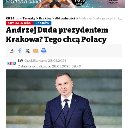
KR24.pl
>
Tematy
>
Kraków
>
Aktualności
>
Andrzej Duda prezydentem Krakowa? Tego chcą Polacy
AKTUALNOŚCI
KRAKÓW
Andrzej Duda prezydentem
Krakowa? Tego chcą Polacy
SW
Opublikowano 28.05.2026
Ostatnia aktualizacja: 28.05.2026 09:40