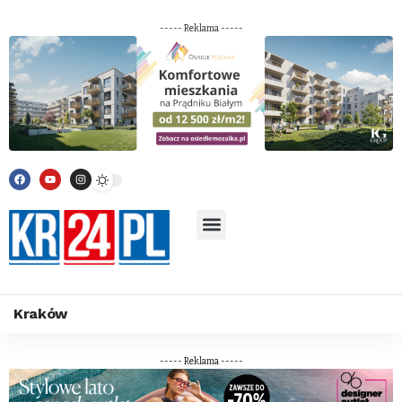
----- Reklama -----
Kraków
----- Reklama -----