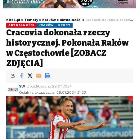
KR24.pl
>
Tematy
>
Kraków
>
Aktualności
>
Cracovia dokonała rzeczy historycznej. Pokonała Raków w Częstochowie [ZOBACZ ZDJĘCIA]
AKTUALNOŚCI
KRAKÓW
SPORT
Cracovia dokonała rzeczy
historycznej. Pokonała Raków
w Częstochowie [ZOBACZ
ZDJĘCIA]
SW
Opublikowano 29.07.2024
Ostatnia aktualizacja: 29.07.2024 21:23