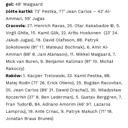
gol:
48’ Maigaard
żółte kartki:
73’ Pestka, 77’ Jean Carlos – 43’ Al-
Ammari, 59’ Jugas
Cracovia:
27. Henrich Ravas, 25. Otar Kakabadze ©, 5.
Virgil Ghita, 15. Kamil Glik, 22. Arttu Hoskonen (23’ 24.
Jakub Jugas), 19. David Olafsson, 88. Patryk
Sokołowski (81’ 17. Mateusz Bochnak), 6. Amir Al-
Ammari (68’ 8. Jani Atanasov), 11. Mikkel Maigaard, 7.
Mick van Buren, 9. Benjamin Kallman (81’ 10. Michał
Rakoczy)
Raków:
1. Kacper Trelowski, 33. Kamil Pestka, 88.
Matej Rodin (71’ 26. Erick Otieno), 25. Bogdan Racovitan,
20. Jean Carlos (89′ 21. Dawid Drachal), 30. Władysław
Koczerhin (37’ 8. Ben Lederman), 5. Gustav Berggren, 7.
Fran Tudor©, 84. Adriano Amorim (46’ 97. Lazaros
Lamprou), 19. Ante Crnac, 9. Patryk Makuch (71’ 18.
Jonatan Braus Brunes)