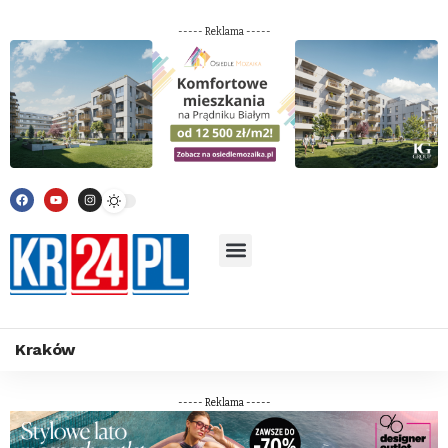
----- Reklama -----
Kraków
----- Reklama -----