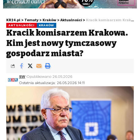
KR24.pl
>
Tematy
>
Kraków
>
Aktualności
>
Kracik komisarzem Krakowa. Kim jest nowy tymczasowy gospodarz miasta?
AKTUALNOŚCI
KRAKÓW
Kracik komisarzem Krakowa.
Kim jest nowy tymczasowy
gospodarz miasta?
SW
Opublikowano 26.05.2026
Ostatnia aktualizacja: 26.05.2026 14:11