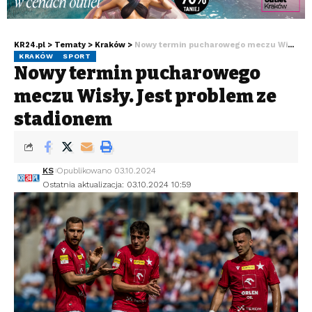
KR24.pl
>
Tematy
>
Kraków
>
Nowy termin pucharowego meczu Wisły. Jest problem ze stadionem
KRAKÓW
SPORT
Nowy termin pucharowego
meczu Wisły. Jest problem ze
stadionem
KS
Opublikowano 03.10.2024
Ostatnia aktualizacja: 03.10.2024 10:59