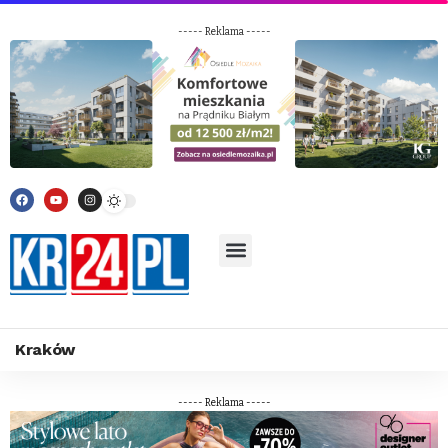
----- Reklama -----
Kraków
----- Reklama -----