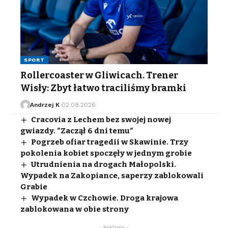
SPORT
Rollercoaster w Gliwicach. Trener
Wisły: Zbyt łatwo traciliśmy bramki
Andrzej K
02.08.2026
Cracovia z Lechem bez swojej nowej
gwiazdy. ″Zaczął 6 dni temu″
Pogrzeb ofiar tragedii w Skawinie. Trzy
pokolenia kobiet spoczęły w jednym grobie
Utrudnienia na drogach Małopolski.
Wypadek na Zakopiance, saperzy zablokowali
Grabie
Wypadek w Czchowie. Droga krajowa
zablokowana w obie strony
- Reklama -