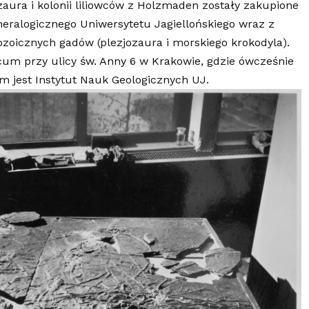
zaura i kolonii liliowców z Holzmaden zostały zakupione
neralogicznego Uniwersytetu Jagiellońskiego wraz z
icznych gadów (plezjozaura i morskiego krokodyla).
cum przy ulicy św. Anny 6 w Krakowie, gdzie ówcześnie
em jest Instytut Nauk Geologicznych UJ.