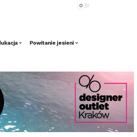
dukacja
Powitanie jesieni