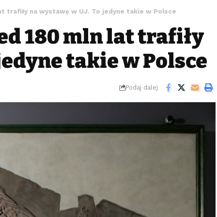
at trafiły na wystawę w UJ. To jedyne takie w Polsce
d 180 mln lat trafiły
jedyne takie w Polsce
Podaj dalej