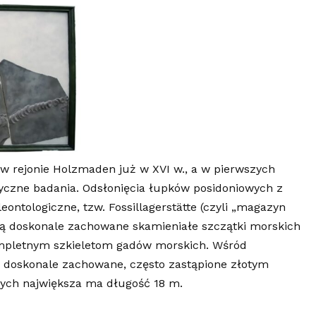
 w rejonie Holzmaden już w XVI w., a w pierwszych
yczne badania. Odsłonięcia łupków posidoniowych z
eontologiczne, tzw. Fossillagerstätte (czyli „magazyn
są doskonale zachowane skamieniałe szczątki morskich
kompletnym szkieletom gadów morskich. Wśród
 doskonale zachowane, często zastąpione złotym
órych największa ma długość 18 m.