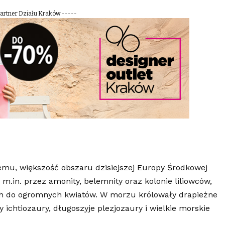
Partner Działu Kraków -----
temu, większość obszaru dzisiejszej Europy Środkowej
.in. przez amonity, belemnity oraz kolonie liliowców,
h do ogromnych kwiatów. W morzu królowały drapieżne
 ichtiozaury, długoszyje plezjozaury i wielkie morskie