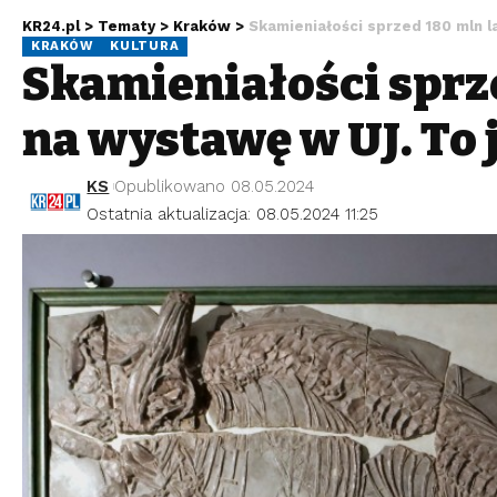
KR24.pl
>
Tematy
>
Kraków
>
Skamieniałości sprzed 180 mln l
KRAKÓW
KULTURA
Skamieniałości sprze
na wystawę w UJ. To 
KS
Opublikowano 08.05.2024
Ostatnia aktualizacja: 08.05.2024 11:25