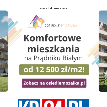
----- Reklama -----