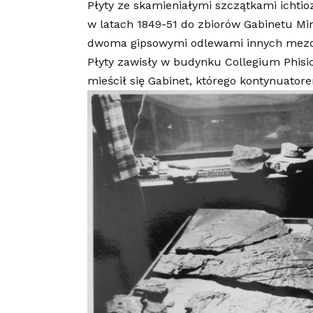
Płyty ze skamieniałymi szczątkami ichtio
w latach 1849-51 do zbiorów Gabinetu Mi
dwoma gipsowymi odlewami innych mezozo
Płyty zawisły w budynku Collegium Phisi
mieścił się Gabinet, którego kontynuator