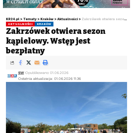
KR24.pl
>
Tematy
>
Kraków
>
Aktualności
>
Zakrzówek otwiera sezon kąpielowy. Wstęp jest bezpłatny
AKTUALNOŚCI
KRAKÓW
Zakrzówek otwiera sezon
kąpielowy. Wstęp jest
bezpłatny
SW
Opublikowano 01.06.2026
Ostatnia aktualizacja: 01.06.2026 11:36