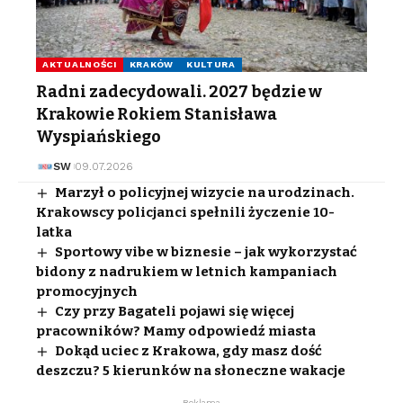
AKTUALNOŚCI
KRAKÓW
KULTURA
Radni zadecydowali. 2027 będzie w
Krakowie Rokiem Stanisława
Wyspiańskiego
SW
09.07.2026
Marzył o policyjnej wizycie na urodzinach.
Krakowscy policjanci spełnili życzenie 10-
latka
Sportowy vibe w biznesie – jak wykorzystać
bidony z nadrukiem w letnich kampaniach
promocyjnych
Czy przy Bagateli pojawi się więcej
pracowników? Mamy odpowiedź miasta
Dokąd uciec z Krakowa, gdy masz dość
deszczu? 5 kierunków na słoneczne wakacje
- Reklama -