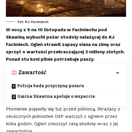
fot: KJ Facimiech
W nocy z 9 na 10 listopada w Facimiechu pod
Skawiną wybuchł pożar stodoły należącej do KJ
Facimiech. Ogień strawił zapasy siana na zimę oraz
sprzęt o wartości przekraczającej 3 miliony złotych.
Ponad stu koni pilnie potrzebuje paszy.
Zawartość
Policja bada przyczynę pożaru
Gmina Skawina apeluje o wsparcie
Płomienie pojawiły się tuż przed północą. Strażacy z
okolicznych jednostek OSP walczyli z ogniem przez
kilka godzin. Ogień zniszczył całą stodołę wraz z jej
zawartością.