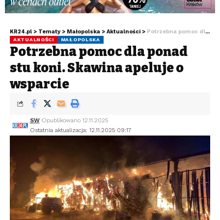
KR24.pl
>
Tematy
>
Małopolska
>
Aktualności
>
Potrzebna pomoc dla ponad stu koni. Skawina apeluje o wsparcie
AKTUALNOŚCI
MAŁOPOLSKA
Potrzebna pomoc dla ponad
stu koni. Skawina apeluje o
wsparcie
SW
Opublikowano 12.11.2025
Ostatnia aktualizacja: 12.11.2025 09:17