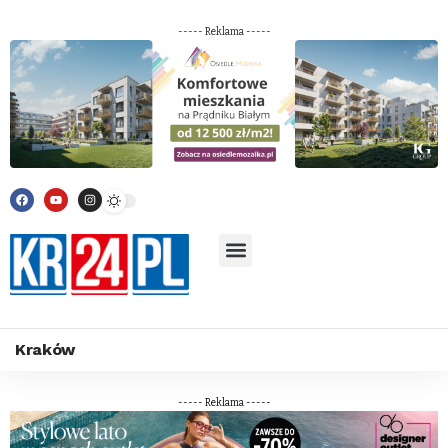
----- Reklama -----
Kraków
----- Reklama -----