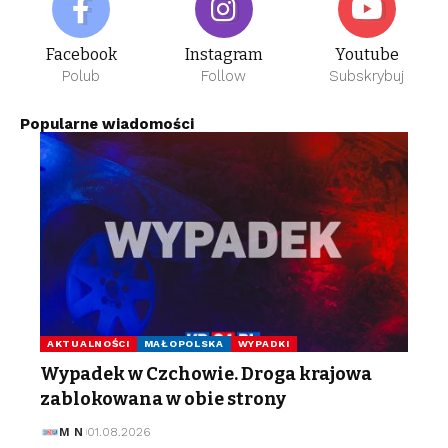
Facebook
Instagram
Youtube
Polub
Follow
Subskrybuj
Popularne wiadomości
AKTUALNOŚCI
MAŁOPOLSKA
WYPADKI
Wypadek w Czchowie. Droga krajowa
zablokowana w obie strony
M N
01.08.2026