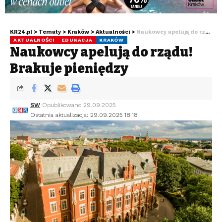
KR24.pl
>
Tematy
>
Kraków
>
Aktualności
>
Naukowcy apelują do rządu! Brakuje pieniędzy
AKTUALNOŚCI
EDUKACJA
KRAKÓW
Naukowcy apelują do rządu!
Brakuje pieniędzy
SW
Opublikowano 29.09.2025
Ostatnia aktualizacja: 29.09.2025 18:18