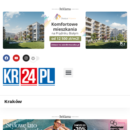
----- Reklama -----
Kraków
----- Reklama -----