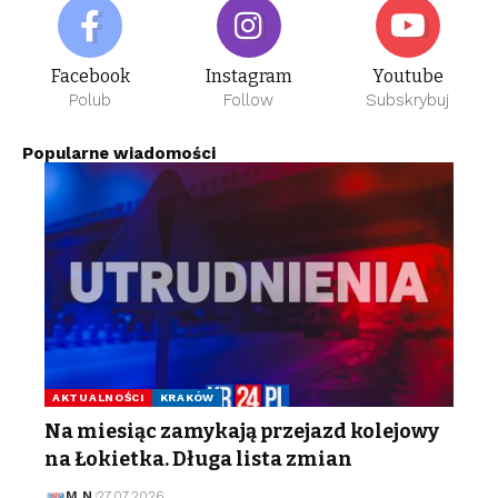
Facebook
Instagram
Youtube
Polub
Follow
Subskrybuj
Popularne wiadomości
AKTUALNOŚCI
KRAKÓW
Na miesiąc zamykają przejazd kolejowy
na Łokietka. Długa lista zmian
M N
27.07.2026