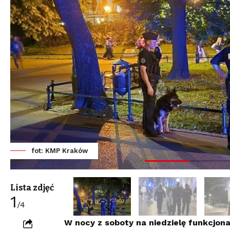
fot: KMP Kraków
Lista zdjęć
1
/4
W nocy z soboty na niedzielę funkcjonari