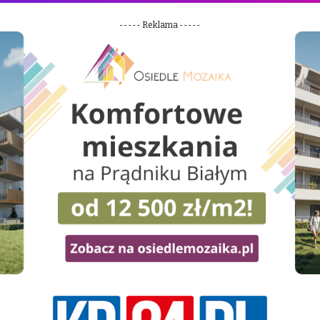
----- Reklama -----