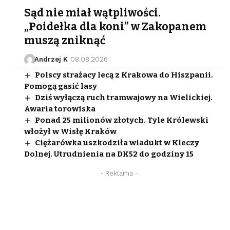
Sąd nie miał wątpliwości.
„Poidełka dla koni” w Zakopanem
muszą zniknąć
Andrzej K
08.08.2026
Polscy strażacy lecą z Krakowa do Hiszpanii.
Pomogą gasić lasy
Dziś wyłączą ruch tramwajowy na Wielickiej.
Awaria torowiska
Ponad 25 milionów złotych. Tyle Królewski
włożył w Wisłę Kraków
Ciężarówka uszkodziła wiadukt w Kleczy
fot: KMP Kraków
Dolnej. Utrudnienia na DK52 do godziny 15
- Reklama -