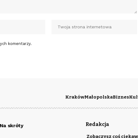
nych komentarzy.
Kraków
Małopolska
Biznes
Kul
Redakcja
Na skróty
Zobaczysz coś ciekaw