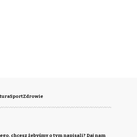
tura
Sport
Zdrowie
ego, chcesz żebyśmy o tym napisali? Daj nam