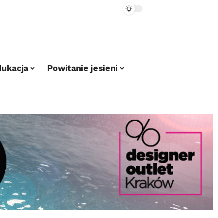
dukacja
Powitanie jesieni