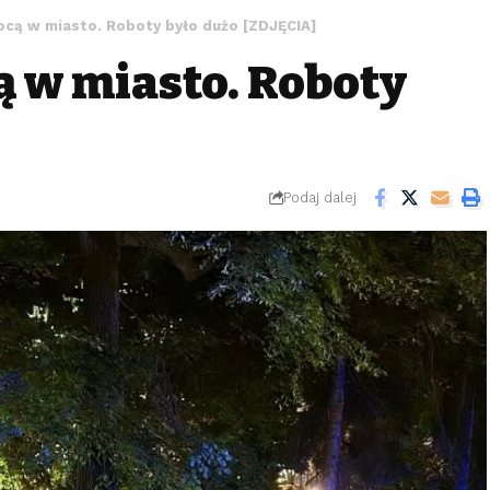
nocą w miasto. Roboty było dużo [ZDJĘCIA]
cą w miasto. Roboty
Podaj dalej