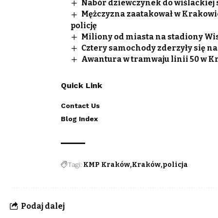
Nabór dziewczynek do wiślackiej 
Mężczyzna zaatakował w Krakowie U
policję
Miliony od miasta na stadiony Wis
Cztery samochody zderzyły się n
Awantura w tramwaju linii 50 w K
Quick Link
Contact Us
Blog Index
Tagi:
KMP Kraków
Kraków
policja
Podaj dalej