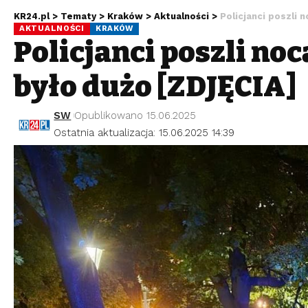
KR24.pl
>
Tematy
>
Kraków
>
Aktualności
>
Policjanci poszli 
AKTUALNOŚCI
KRAKÓW
Policjanci poszli no
było dużo [ZDJĘCIA]
SW
Opublikowano 15.06.2025
Ostatnia aktualizacja: 15.06.2025 14:39