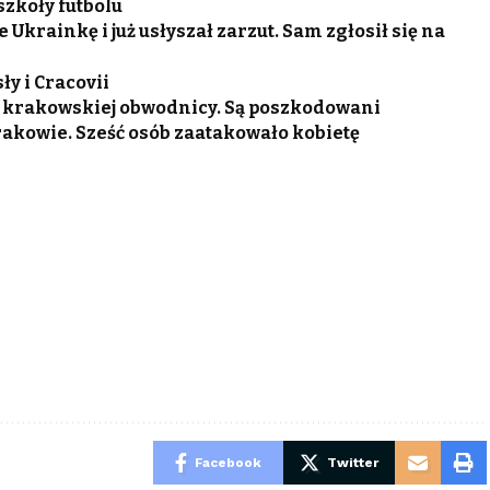
szkoły futbolu
krainkę i już usłyszał zarzut. Sam zgłosił się na
ły i Cracovii
a krakowskiej obwodnicy. Są poszkodowani
rakowie. Sześć osób zaatakowało kobietę
Facebook
Twitter