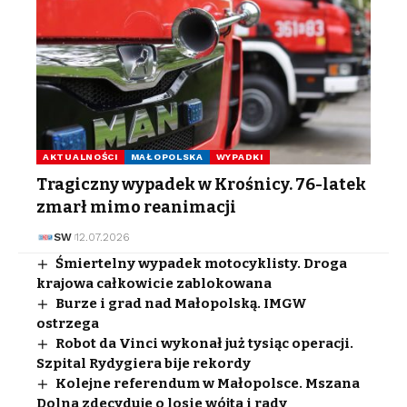
AKTUALNOŚCI
MAŁOPOLSKA
WYPADKI
Tragiczny wypadek w Krośnicy. 76-latek
zmarł mimo reanimacji
SW
12.07.2026
Śmiertelny wypadek motocyklisty. Droga
krajowa całkowicie zablokowana
Burze i grad nad Małopolską. IMGW
ostrzega
Robot da Vinci wykonał już tysiąc operacji.
Szpital Rydygiera bije rekordy
Kolejne referendum w Małopolsce. Mszana
Dolna zdecyduje o losie wójta i rady