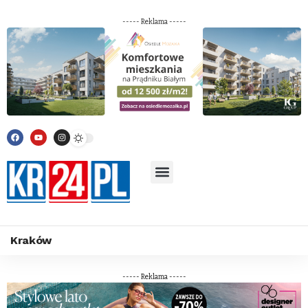
----- Reklama -----
Kraków
----- Reklama -----