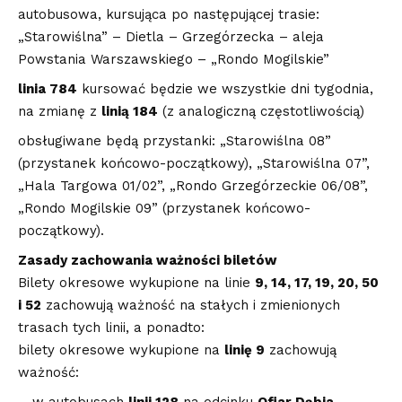
autobusowa, kursująca po następującej trasie:
„Starowiślna” – Dietla – Grzegórzecka – aleja
Powstania Warszawskiego – „Rondo Mogilskie”
linia 784
kursować będzie we wszystkie dni tygodnia,
na zmianę z
linią 184
(z analogiczną częstotliwością)
obsługiwane będą przystanki: „Starowiślna 08”
(przystanek końcowo-początkowy), „Starowiślna 07”,
„Hala Targowa 01/02”, „Rondo Grzegórzeckie 06/08”,
„Rondo Mogilskie 09” (przystanek końcowo-
początkowy).
Zasady zachowania ważności biletów
Bilety okresowe wykupione na linie
9, 14, 17, 19, 20, 50
i 52
zachowują ważność na stałych i zmienionych
trasach tych linii, a ponadto:
bilety okresowe wykupione na
linię 9
zachowują
ważność: