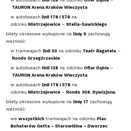
w autobusach
linii 128
na odcinku
Ofiar Dąbia
–
TAURON Arena Kraków Wieczysta
w autobusach
linii 178 i 578
na
odcinku
Mistrzejowice
–
Stella-Sawickiego
bilety okresowe wykupione na
linię 9
zachowują
ważność:
w tramwajach
linii 20
na odcinku
Teatr Bagatela
–
Rondo Grzegórzeckie
w autobusach
linii 128
na odcinku
Ofiar Dąbia
–
TAURON Arena Kraków Wieczysta
w autobusach
linii 178 i 578
na
odcinku
Mistrzejowice
–
Rondo 308. Dywizjonu
bilety okresowe wykupione na
linię 17
zachowują
ważność:
we
wszystkich
tramwajach na odcinku
Plac
Bohaterów Getta – Starowiślna – Dworzec