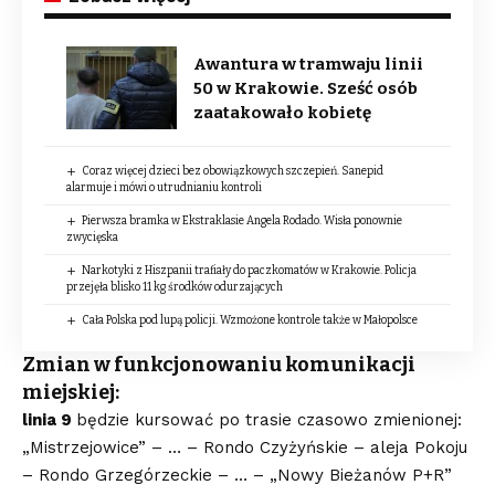
Awantura w tramwaju linii
50 w Krakowie. Sześć osób
zaatakowało kobietę
Coraz więcej dzieci bez obowiązkowych szczepień. Sanepid
alarmuje i mówi o utrudnianiu kontroli
Pierwsza bramka w Ekstraklasie Angela Rodado. Wisła ponownie
zwycięska
Narkotyki z Hiszpanii trafiały do paczkomatów w Krakowie. Policja
przejęła blisko 11 kg środków odurzających
Cała Polska pod lupą policji. Wzmożone kontrole także w Małopolsce
Zmian w funkcjonowaniu komunikacji
miejskiej:
linia 9
będzie kursować po trasie czasowo zmienionej:
„Mistrzejowice” – … – Rondo Czyżyńskie – aleja Pokoju
– Rondo Grzegórzeckie – … – „Nowy Bieżanów P+R”