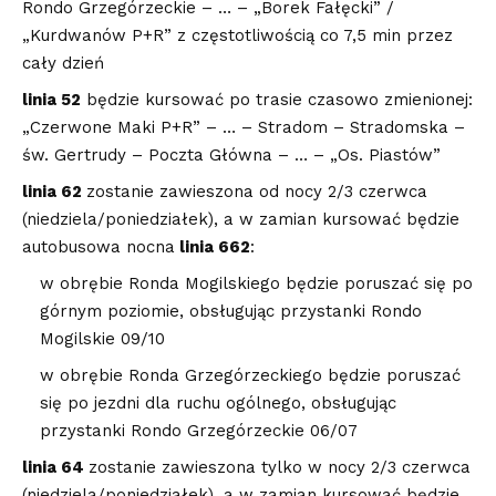
Rondo Grzegórzeckie – … – „Borek Fałęcki” /
„Kurdwanów P+R” z częstotliwością co 7,5 min przez
cały dzień
linia 52
będzie kursować po trasie czasowo zmienionej:
„Czerwone Maki P+R” – … – Stradom – Stradomska –
św. Gertrudy – Poczta Główna – … – „Os. Piastów”
linia 62
zostanie zawieszona od nocy 2/3 czerwca
(niedziela/poniedziałek), a w zamian kursować będzie
autobusowa nocna
linia 662
:
w obrębie Ronda Mogilskiego będzie poruszać się po
górnym poziomie, obsługując przystanki Rondo
Mogilskie 09/10
w obrębie Ronda Grzegórzeckiego będzie poruszać
się po jezdni dla ruchu ogólnego, obsługując
przystanki Rondo Grzegórzeckie 06/07
linia 64
zostanie zawieszona tylko w nocy 2/3 czerwca
(niedziela/poniedziałek), a w zamian kursować będzie