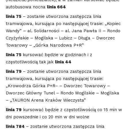
autobusowa nocna
linia 664
linia 75
– zostanie utworzona zastępcza linia
tramwajowa, kursująca po następującej trasie: „Kopiec
Wandy” – al. Solidarności – al. Jana Pawła II – Rondo
Czyżyńskie – Mogilska – Lubicz – Długa – Dworzec
Towarowy – „Górka Narodowa P+R”
linia 75
kursować będzie w godzinach i z
częstotliwością tak jak
linia 44
linia 79
– zostanie utworzona zastępcza linia
tramwajowa, kursująca po następującej trasie:
„Krowodrza Górka P+R– – Dworzec Towarowy –
Dworzec Główny Tunel – Rondo Mogilskie – Mogilska
– „TAURON Arena Kraków Wieczysta”
linia 79
kursować będzie z częstotliwością co 15 min w
dni powszednie i co 20 min w dni wolne
linia 784
– zostanie utworzona zastępcza linia