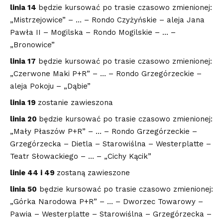
linia 14
będzie kursować po trasie czasowo zmienionej:
„Mistrzejowice” – … – Rondo Czyżyńskie – aleja Jana
Pawła II – Mogilska – Rondo Mogilskie – … –
„Bronowice”
linia 17
będzie kursować po trasie czasowo zmienionej:
„Czerwone Maki P+R” – … – Rondo Grzegórzeckie –
aleja Pokoju – „Dąbie”
linia 19
zostanie zawieszona
linia 20
będzie kursować po trasie czasowo zmienionej:
„Mały Płaszów P+R” – … – Rondo Grzegórzeckie –
Grzegórzecka – Dietla – Starowiślna – Westerplatte –
Teatr Słowackiego – … – „Cichy Kącik”
linie 44 i 49
zostaną zawieszone
linia 50
będzie kursować po trasie czasowo zmienionej:
„Górka Narodowa P+R” – … – Dworzec Towarowy –
Pawia – Westerplatte – Starowiślna – Grzegórzecka –