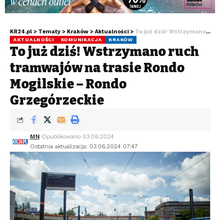
KR24.pl
>
Tematy
>
Kraków
>
Aktualności
>
To już dziś! Wstrzymano ruch tramwajów na trasie Rondo Mogilskie – Rondo Grzegórzeckie
AKTUALNOŚCI
KOMUNIKACJA
KRAKÓW
To już dziś! Wstrzymano ruch
tramwajów na trasie Rondo
Mogilskie – Rondo
Grzegórzeckie
MN
Opublikowano 03.06.2024
Ostatnia aktualizacja: 03.06.2024 07:47