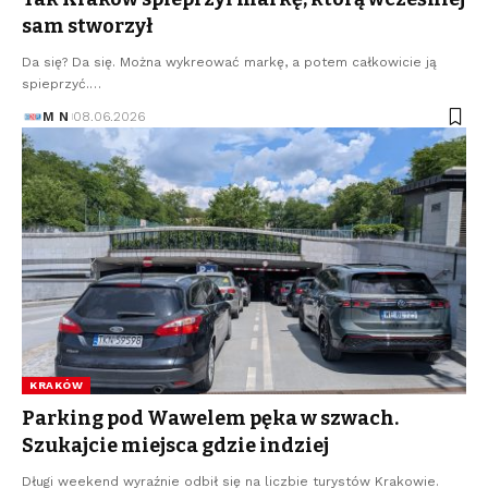
sam stworzył
Da się? Da się. Można wykreować markę, a potem całkowicie ją
spieprzyć.…
M N
08.06.2026
KRAKÓW
Parking pod Wawelem pęka w szwach.
Szukajcie miejsca gdzie indziej
Długi weekend wyraźnie odbił się na liczbie turystów Krakowie.