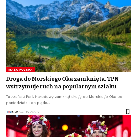
MAŁOPOLSKA
Droga do Morskiego Oka zamknięta. TPN
wstrzymuje ruch na popularnym szlaku
Tatrzański Park Narodowy zamknął drogę do Morskiego Oka od
poniedziałku do piątku.…
SW
24.05.2026