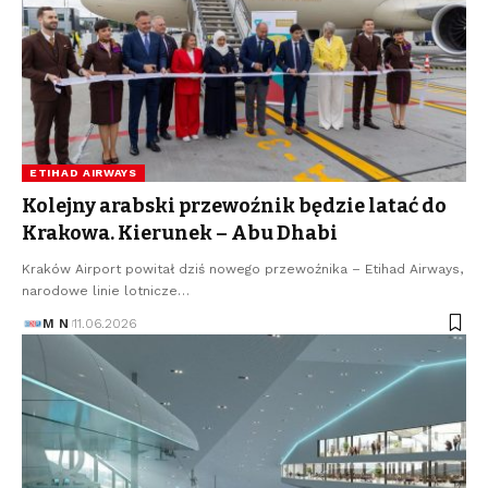
ETIHAD AIRWAYS
Kolejny arabski przewoźnik będzie latać do
Krakowa. Kierunek – Abu Dhabi
Kraków Airport powitał dziś nowego przewoźnika – Etihad Airways,
narodowe linie lotnicze…
M N
11.06.2026