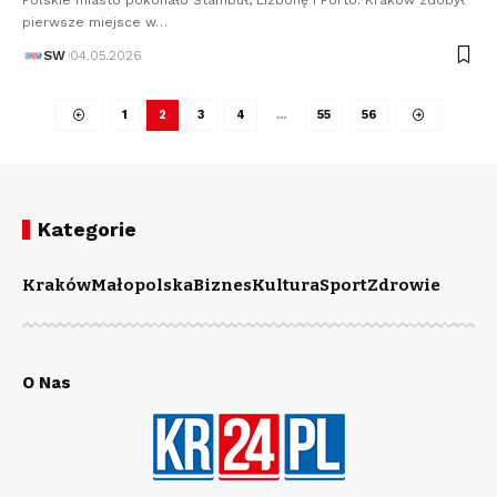
pierwsze miejsce w…
SW
04.05.2026
1
2
3
4
…
55
56
Kategorie
Kraków
Małopolska
Biznes
Kultura
Sport
Zdrowie
O Nas