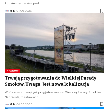
Podziemny parking pod…
M N
07.06.2026
KRAKÓW
Trwają przygotowania do Wielkiej Parady
Smoków. Uwaga! Jest nowa lokalizacja
W Krakowie trwają już przygotowania do Wielkiej Parady Smoków.
Nad Wisłą rozstawiane…
M N
04.06.2026