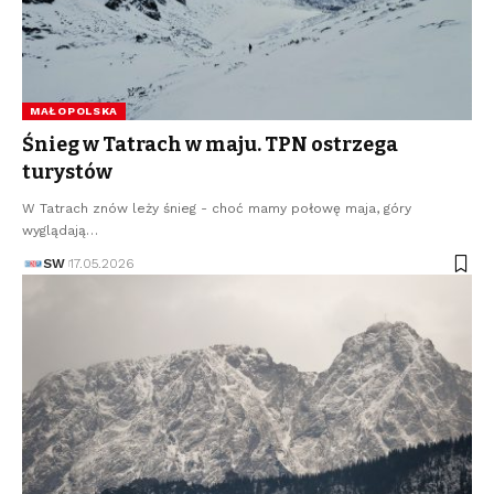
MAŁOPOLSKA
Śnieg w Tatrach w maju. TPN ostrzega
turystów
W Tatrach znów leży śnieg - choć mamy połowę maja, góry
wyglądają…
SW
17.05.2026