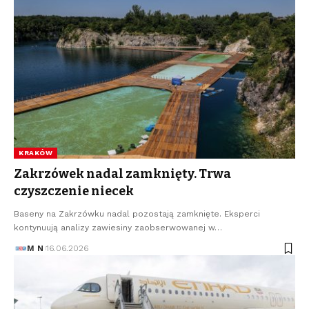
KRAKÓW
Zakrzówek nadal zamknięty. Trwa
czyszczenie niecek
Baseny na Zakrzówku nadal pozostają zamknięte. Eksperci
kontynuują analizy zawiesiny zaobserwowanej w…
M N
16.06.2026