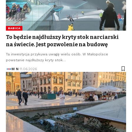
BABICA
To będzie najdłuższy kryty stok narciarski
na świecie. Jest pozwolenie na budowę
Ta inwestycja przykuwa uwagę wielu osób. W Małopolsce
powstanie najdłuższy kryty stok…
M N
11.06.2026