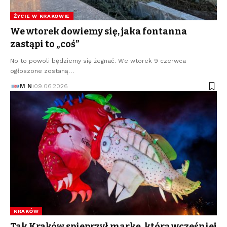
ŻYCIE W KRAKOWIE
We wtorek dowiemy się, jaka fontanna
zastąpi to „coś”
No to powoli będziemy się żegnać. We wtorek 9 czerwca
ogłoszone zostaną…
M N
09.06.2026
KRAKÓW
Tak Kraków spieprzył markę, którą wcześniej