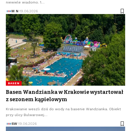
niewiele wiadomo. 1…
M N
19.06.2026
BASEN
Basen Wandzianka w Krakowie wystartował
z sezonem kąpielowym
Krakowianie weszli dziś do wody na basenie Wandzianka. Obiekt
przy ulicy Bulwarowej…
SW
19.06.2026