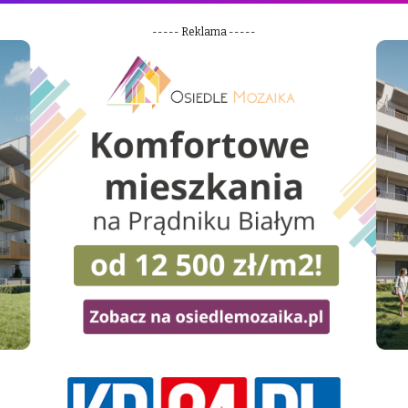
----- Reklama -----