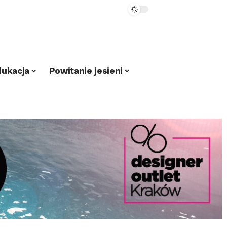
dukacja
Powitanie jesieni