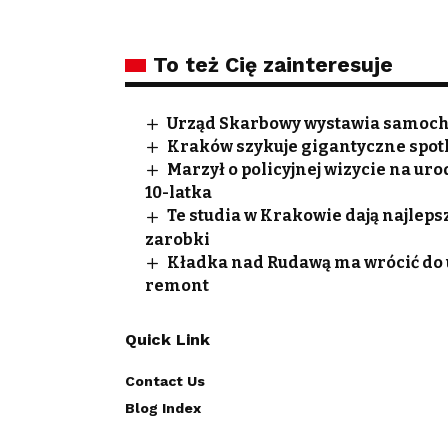
To też Cię zainteresuje
Urząd Skarbowy wystawia samocho
Kraków szykuje gigantyczne spotk
Marzył o policyjnej wizycie na ur
10-latka
Te studia w Krakowie dają najleps
zarobki
Kładka nad Rudawą ma wrócić do uż
remont
Quick Link
Contact Us
Blog Index