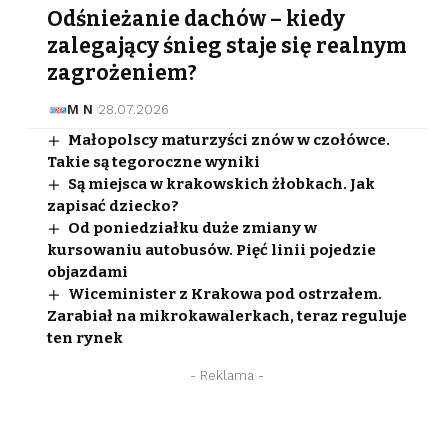
Odśnieżanie dachów – kiedy
zalegający śnieg staje się realnym
zagrożeniem?
M N
28.07.2026
Małopolscy maturzyści znów w czołówce.
Takie są tegoroczne wyniki
Są miejsca w krakowskich żłobkach. Jak
zapisać dziecko?
Od poniedziałku duże zmiany w
kursowaniu autobusów. Pięć linii pojedzie
objazdami
Wiceminister z Krakowa pod ostrzałem.
Zarabiał na mikrokawalerkach, teraz reguluje
ten rynek
- Reklama -