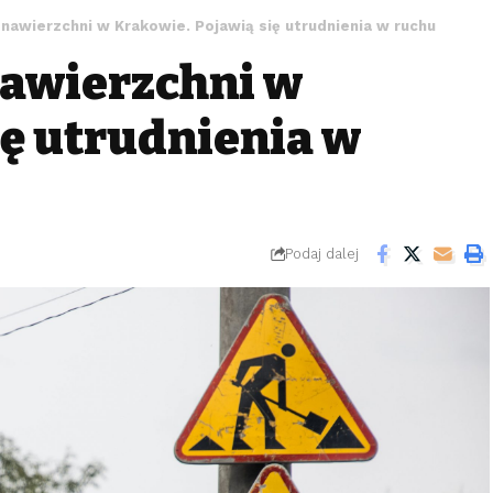
nawierzchni w Krakowie. Pojawią się utrudnienia w ruchu
awierzchni w
ię utrudnienia w
Podaj dalej