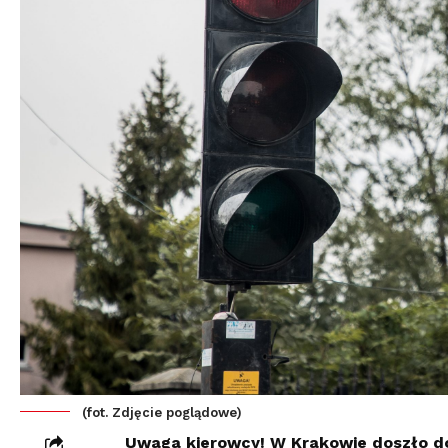
(fot. Zdjęcie poglądowe)
Uwaga kierowcy! W Krakowie doszło do 