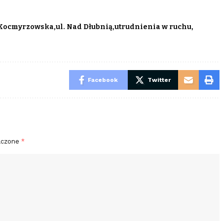
 Kocmyrzowska
ul. Nad Dłubnią
utrudnienia w ruchu
Facebook
Twitter
aczone
*