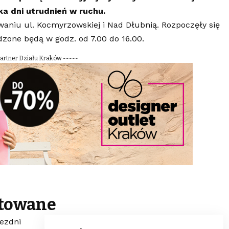
ka dni utrudnień w ruchu.
aniu ul. Kocmyrzowskiej i Nad Dłubnią. Rozpoczęły się
dzone będą w godz. od 7.00 do 16.00.
Partner Działu Kraków -----
ntowane
ezdni