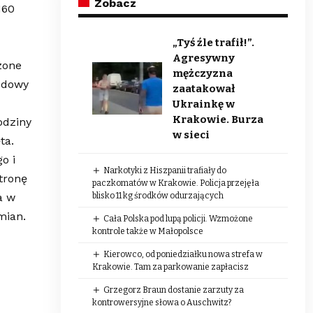
Zobacz
160
„Tyś źle trafił!”.
Agresywny
zone
mężczyzna
odowy
zaatakował
Ukrainkę w
Krakowie. Burza
odziny
w sieci
ta.
o i
Narkotyki z Hiszpanii trafiały do
tronę
paczkomatów w Krakowie. Policja przejęła
a w
blisko 11 kg środków odurzających
mian.
Cała Polska pod lupą policji. Wzmożone
kontrole także w Małopolsce
Kierowco, od poniedziałku nowa strefa w
Krakowie. Tam za parkowanie zapłacisz
Grzegorz Braun dostanie zarzuty za
kontrowersyjne słowa o Auschwitz?