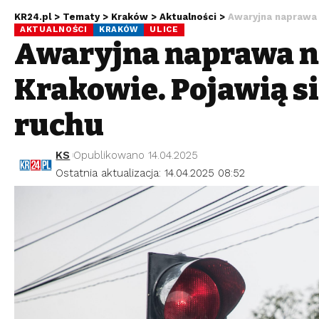
KR24.pl
>
Tematy
>
Kraków
>
Aktualności
>
Awaryjna naprawa 
AKTUALNOŚCI
KRAKÓW
ULICE
Awaryjna naprawa n
Krakowie. Pojawią s
ruchu
KS
Opublikowano 14.04.2025
Ostatnia aktualizacja: 14.04.2025 08:52