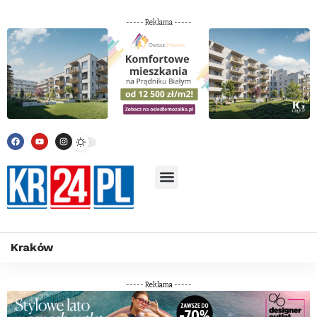
----- Reklama -----
Kraków
----- Reklama -----