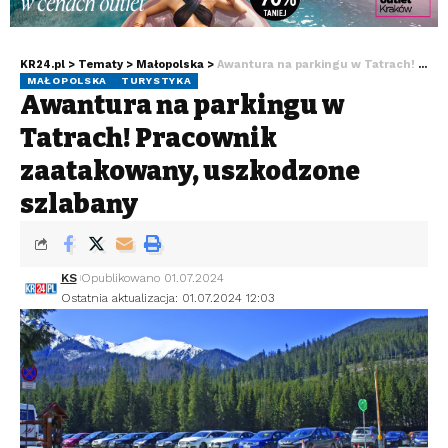
KR24.pl
>
Tematy
>
Małopolska
>
Awantura na parkingu w Tatrach! Pracownik zaatakowany, uszkodzone szlabany
MAŁOPOLSKA
TURYSTYKA
Awantura na parkingu w
Tatrach! Pracownik
zaatakowany, uszkodzone
szlabany
KS
Opublikowano 01.07.2024
Ostatnia aktualizacja: 01.07.2024 12:03