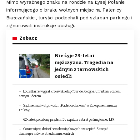
Mimo wyraźnego znaku na rondzie na Łysej Polanie
informującego o braku wolnych miejsc na Palenicy
Białczańskiej, turyści podjechali pod szlaban parkingu i
zignorowali instrukcje obsługi.
Zobacz
Nie żyje 23-letni
mężczyzna. Tragedia na
jednym z tarnowskich
osiedli
Louis Barre wygrał królewski etap Tour de Pologne. Christian Scaroni
nowym liderem
Sąd nie miał wątpliwości. „Poidełka dla koni” w Zakopanem muszą
zniknąć
62-latek porażony prądem. Do szpitala zabrał go śmigłowiec LPR
Coraz więcej dzieci bez obowiązkowych szczepień. Sanepid
alarmuje i mówi o utrudnianiu kontroli