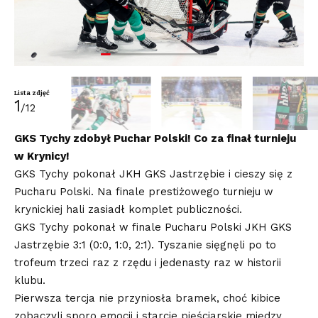
Lista zdjęć
1
/12
GKS Tychy zdobył Puchar Polski! Co za finał turnieju
w Krynicy!
GKS Tychy pokonał JKH GKS Jastrzębie i cieszy się z
Pucharu Polski. Na finale prestiżowego turnieju w
krynickiej hali zasiadł komplet publiczności.
GKS Tychy pokonał w finale Pucharu Polski JKH GKS
Jastrzębie 3:1 (0:0, 1:0, 2:1). Tyszanie sięgnęli po to
trofeum trzeci raz z rzędu i jedenasty raz w historii
klubu.
Pierwsza tercja nie przyniosła bramek, choć kibice
zobaczyli sporo emocji i starcie pięściarskie między