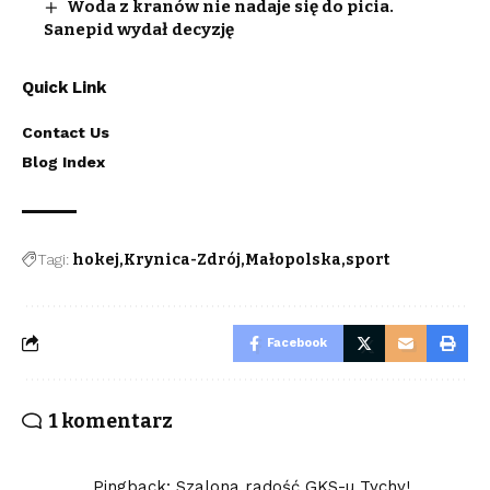
Woda z kranów nie nadaje się do picia.
Sanepid wydał decyzję
Quick Link
Contact Us
Blog Index
Tagi:
hokej
Krynica-Zdrój
Małopolska
sport
Facebook
1 komentarz
Pingback:
Szalona radość GKS-u Tychy!