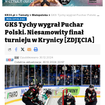
KR24.pl
>
Tematy
>
Małopolska
>
GKS Tychy wygrał Puchar Polski. Niesamowity finał turnieju w Krynicy [ZDJĘCIA]
MAŁOPOLSKA
GKS Tychy wygrał Puchar
Polski. Niesamowity finał
turnieju w Krynicy [ZDJĘCIA]
SW
Opublikowano 30.12.2024
Ostatnia aktualizacja: 30.12.2024 22:57