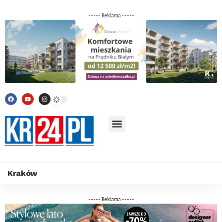
----- Reklama -----
Kraków
----- Reklama -----