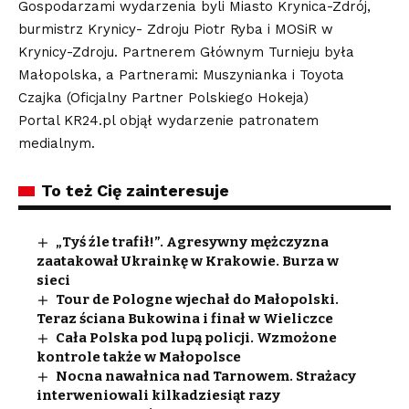
Gospodarzami wydarzenia byli Miasto Krynica-Zdrój,
burmistrz Krynicy- Zdroju Piotr Ryba i MOSiR w
Krynicy-Zdroju. Partnerem Głównym Turnieju była
Małopolska, a Partnerami: Muszynianka i Toyota
Czajka (Oficjalny Partner Polskiego Hokeja)
Portal KR24.pl objął wydarzenie patronatem
medialnym.
To też Cię zainteresuje
„Tyś źle trafił!”. Agresywny mężczyzna
zaatakował Ukrainkę w Krakowie. Burza w
sieci
Tour de Pologne wjechał do Małopolski.
Teraz ściana Bukowina i finał w Wieliczce
Cała Polska pod lupą policji. Wzmożone
kontrole także w Małopolsce
Nocna nawałnica nad Tarnowem. Strażacy
interweniowali kilkadziesiąt razy