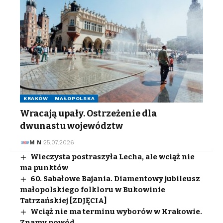
KRAKÓW
MAŁOPOLSKA
Wracają upały. Ostrzeżenie dla
dwunastu województw
M N
25.07.2026
Wieczysta postraszyła Lecha, ale wciąż nie
ma punktów
60. Sabałowe Bajania. Diamentowy jubileusz
małopolskiego folkloru w Bukowinie
Tatrzańskiej [ZDJĘCIA]
Wciąż nie ma terminu wyborów w Krakowie.
Znamy powód