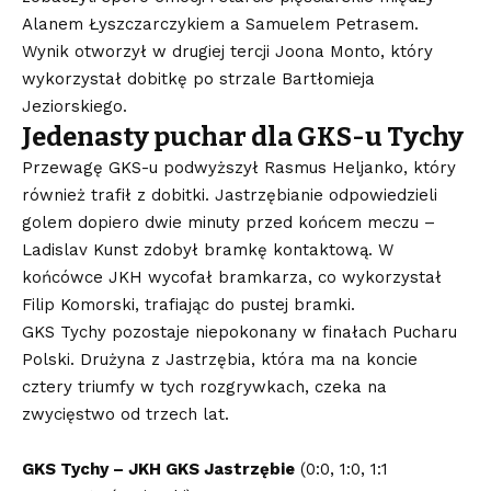
Alanem Łyszczarczykiem a Samuelem Petrasem.
Wynik otworzył w drugiej tercji Joona Monto, który
wykorzystał dobitkę po strzale Bartłomieja
Jeziorskiego.
Jedenasty puchar dla GKS-u Tychy
Przewagę GKS-u podwyższył Rasmus Heljanko, który
również trafił z dobitki. Jastrzębianie odpowiedzieli
golem dopiero dwie minuty przed końcem meczu –
Ladislav Kunst zdobył bramkę kontaktową. W
końcówce JKH wycofał bramkarza, co wykorzystał
Filip Komorski, trafiając do pustej bramki.
GKS Tychy pozostaje niepokonany w finałach Pucharu
Polski. Drużyna z Jastrzębia, która ma na koncie
cztery triumfy w tych rozgrywkach, czeka na
zwycięstwo od trzech lat.
GKS Tychy – JKH GKS Jastrzębie
(0:0, 1:0, 1:1