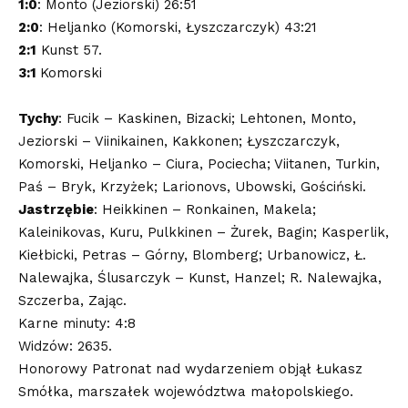
1:0
: Monto (Jeziorski) 26:51
2:0
: Heljanko (Komorski, Łyszczarczyk) 43:21
2:1
Kunst 57.
3:1
Komorski
Tychy
: Fucik – Kaskinen, Bizacki; Lehtonen, Monto,
Jeziorski – Viinikainen, Kakkonen; Łyszczarczyk,
Komorski, Heljanko – Ciura, Pociecha; Viitanen, Turkin,
Paś – Bryk, Krzyżek; Larionovs, Ubowski, Gościński.
Jastrzębie
: Heikkinen – Ronkainen, Makela;
Kaleinikovas, Kuru, Pulkkinen – Żurek, Bagin; Kasperlik,
Kiełbicki, Petras – Górny, Blomberg; Urbanowicz, Ł.
Nalewajka, Ślusarczyk – Kunst, Hanzel; R. Nalewajka,
Szczerba, Zając.
Karne minuty: 4:8
Widzów: 2635.
Honorowy Patronat nad wydarzeniem objął Łukasz
Smółka, marszałek województwa małopolskiego.