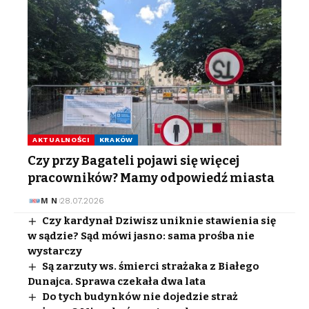
AKTUALNOŚCI
KRAKÓW
Czy przy Bagateli pojawi się więcej
pracowników? Mamy odpowiedź miasta
M N
28.07.2026
Czy kardynał Dziwisz uniknie stawienia się
w sądzie? Sąd mówi jasno: sama prośba nie
wystarczy
Są zarzuty ws. śmierci strażaka z Białego
Dunajca. Sprawa czekała dwa lata
Do tych budynków nie dojedzie straż