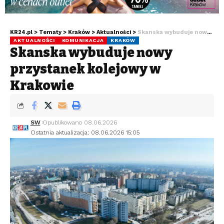
KR24.pl
>
Tematy
>
Kraków
>
Aktualności
>
Skanska wybuduje nowy przystanek kolejowy w Krakowie
AKTUALNOŚCI
KOMUNIKACJA
KRAKÓW
Skanska wybuduje nowy
przystanek kolejowy w
Krakowie
SW
Opublikowano 08.06.2026
Ostatnia aktualizacja: 08.06.2026 15:05