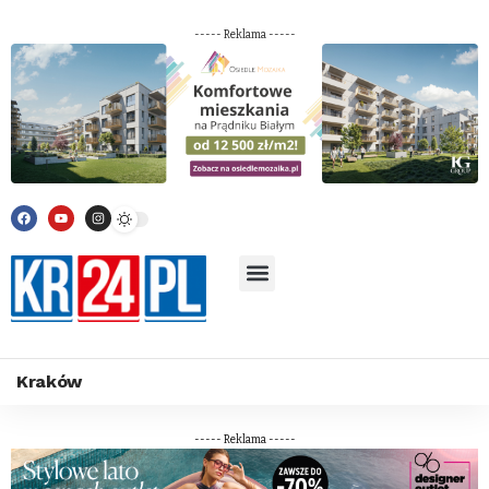
----- Reklama -----
Kraków
----- Reklama -----