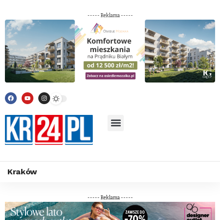
----- Reklama -----
Kraków
----- Reklama -----