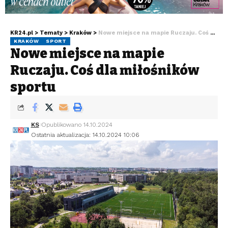
KR24.pl
>
Tematy
>
Kraków
>
Nowe miejsce na mapie Ruczaju. Coś dla miłośników sportu
KRAKÓW
SPORT
Nowe miejsce na mapie
Ruczaju. Coś dla miłośników
sportu
KS
Opublikowano 14.10.2024
Ostatnia aktualizacja: 14.10.2024 10:06