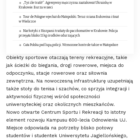
„Tyś źle trafił!”. Agresywny mężczyzna zaatakował Ukrainkę w
Krakowie. Burza w sieci
Tour de Pologne wjechał do Małopolski. Teraz ściana Bukowina i finał
w Wieliczce
Narkotyki z Hiszpanii trafiały do paczkomatów w Krakowie. Policja
przejęła blisko 11 kg środków odurzających
Cała Polska pod lupą policji. Wzmożone kontrole także w Małopolsce
Obiekty sportowe otaczają tereny rekreacyjne, takie
jak ścieżki do biegania, drogi rowerowe, miejsca do
odpoczynku, stacje rowerowe oraz siłownia
zewnętrzna. Na nowoczesną infrastrukturę uzupełniają
także stoły do tenisa i szachów, co sprzyja integracji i
aktywności fizycznej wśród społeczności
uniwersyteckiej oraz okolicznych mieszkańców.
Nowo otwarte Centrum Sportu i Rekreacji to istotny
element rozwoju Kampusu 600-lecia Odnowienia UJ.
Miejsce odpowiada na potrzeby blisko połowy
studentów i studentek Uniwersytetu Jagiellońskiego,